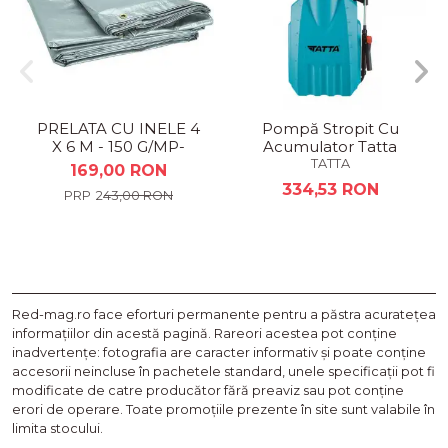
PRELATA CU INELE 4
Pompă Stropit Cu
X 6 M - 150 G/MP-
Acumulator Tatta
ARGINTIU
TP1202A
TATTA
169,00 RON
334,53 RON
243,00 RON
Red-mag.ro face eforturi permanente pentru a păstra acurateţea
informaţiilor din acestă pagină. Rareori acestea pot conţine
inadvertenţe: fotografia are caracter informativ şi poate conţine
accesorii neincluse în pachetele standard, unele specificaţii pot fi
modificate de catre producător fără preaviz sau pot conţine
erori de operare. Toate promoţiile prezente în site sunt valabile în
limita stocului.