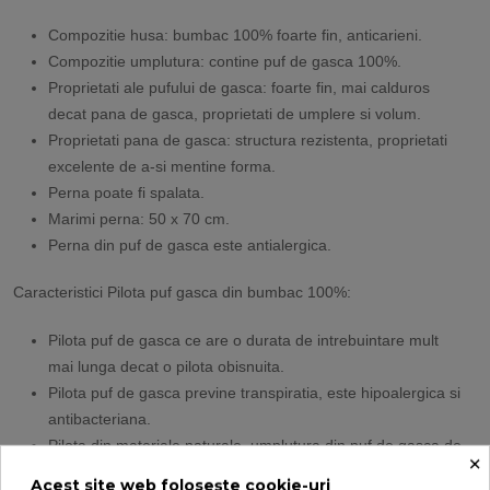
Compozitie husa: bumbac 100% foarte fin, anticarieni.
Compozitie umplutura: contine puf de gasca 100%.
Proprietati ale pufului de gasca: foarte fin, mai calduros
decat pana de gasca, proprietati de umplere si volum.
Proprietati pana de gasca: structura rezistenta, proprietati
excelente de a-si mentine forma.
Perna poate fi spalata.
Marimi perna: 50 x 70 cm.
Perna din puf de gasca este antialergica.
Caracteristici Pilota puf gasca din bumbac 100%:
Pilota puf de gasca ce are o durata de intrebuintare mult
mai lunga decat o pilota obisnuita.
Pilota puf de gasca previne transpiratia, este hipoalergica si
antibacteriana.
Pilota din materiale naturale, umplutura din puf de gasca de
×
cea mai buna calitate, cu invelis din bumbac, luxoasa,
Acest site web folosește cookie-uri