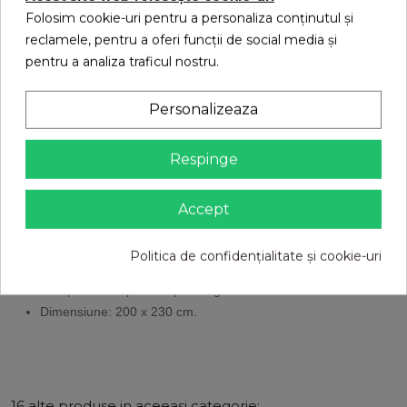
usoara si confortabila, cea mai buna alegere pentru noptile
Folosim cookie-uri pentru a personaliza conținutul și
friguroase de iarna.
reclamele, pentru a oferi funcții de social media și
Prezinta un confort termic foarte ridicat si o atingere extrem
pentru a analiza traficul nostru.
de delicata.
Pilota este umpluta cu puf de gasca selectionat, desprafuite
Personalizeaza
si sterilizate.
Pilota este casetata, prezinta intarituri pe margini. Pilota
Respinge
poate fi spalata.
Proprietati ale pufului de gasca : foarte fin, mai calduros
decat pana de gasca, proprietati de umplere si volum.
Accept
Este ambalata in cutie de carton ,perfecte pentru orice
ocazie de a oferi un cadou special.
Politica de confidențialitate și cookie-uri
Compozitie husa: bumbac 100% foarte fin, anticarieni.
Compozitie umplutura: puf de gasca 100%.
Dimensiune: 200 x 230 cm.
16 alte produse in aceeasi categorie: