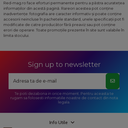
Red-mag.ro face eforturi permanente pentru a păstra acurateţea
informaţiilor din acestă pagină. Rareori acestea pot conţine
inadvertenţe: fotografia are caracter informativ şi poate conţine
accesorii neincluse în pachetele standard, unele specificaţii pot fi
modificate de catre producător fără preaviz sau pot conţine
erori de operare. Toate promoţiile prezente în site sunt valabile în
limita stocului.
Sign up to newsletter
Te poti dezabona in orice moment. Pentru aceasta te
rugam sa folosesti informatiile noastre de contact din nota
legala.
Info Utile