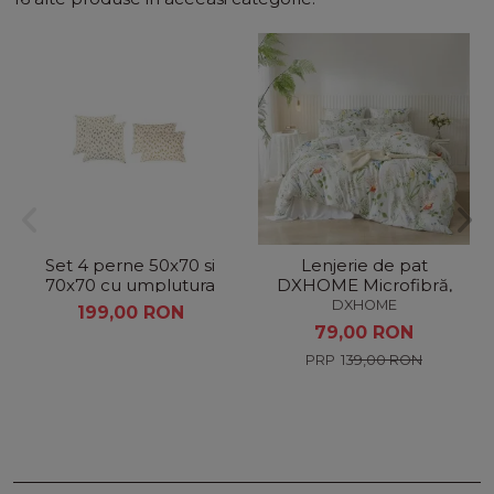
Set 4 perne 50x70 si
Lenjerie de pat
70x70 cu umplutura
DXHOME Microfibră,
din puf
155x220 cm, Model
DXHOME
199,00 RON
Floral Frunze Verzi, 3
79,00 RON
Piese
139,00 RON