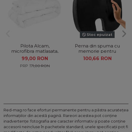
Stoc epuizat
Pilota Alcam,
Perna din spuma cu
microfibra matlasata,
memorie pentru
140x200 cm
sezut , negru
99,00 RON
100,66 RON
171,00 RON
Red-mag.ro face eforturi permanente pentru a păstra acurateţea
informaţiilor din acestă pagină. Rareori acestea pot conţine
inadvertenţe: fotografia are caracter informativ şi poate conţine
accesorii neincluse în pachetele standard, unele specificaţii pot fi