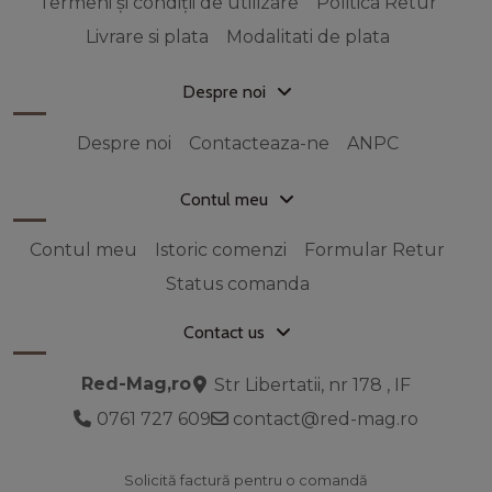
Termeni și condiții de utilizare
Politica Retur
Livrare si plata
Modalitati de plata
Despre noi
Despre noi
Contacteaza-ne
ANPC
Contul meu
Contul meu
Istoric comenzi
Formular Retur
Status comanda
Contact us
Red-Mag,ro
Str Libertatii, nr 178 , IF
0761 727 609
contact@red-mag.ro
Solicită factură pentru o comandă