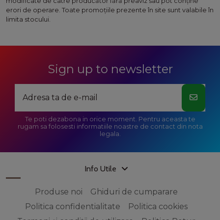
modificate de catre producător fără preaviz sau pot conţine
erori de operare. Toate promoţiile prezente în site sunt valabile în
limita stocului.
Sign up to newsletter
Te poti dezabona in orice moment. Pentru aceasta te
rugam sa folosesti informatiile noastre de contact din nota
legala.
Info Utile
Produse noi
Ghiduri de cumparare
Politica confidentialitate
Politica cookies