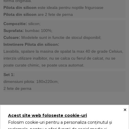
forma originala.
Pilota din silicon
este ideala pentru noptile friguroase
Pilota din silicon
are 2 fete de perna
Compozitie:
silicon;
Suprafata:
bumbac 100%;
Culoare:
Modelele sunt in functie de stocul disponibil;
Intretinere Pilota din silicon:
Lavabila, spalare la masina de spalat la max 40 de grade Celsius,
interzis utilizare inalbitor, nu se calca cu fierul de calcat, nu se
poate curate chimic, se poate usca automat.
Set 1:
dimensiuni pilota: 180x220cm;
2 fete de perna
×
Acest site web folosește cookie-uri
S-ar putea sa-ti placa
Folosim cookie-uri pentru a personaliza conținutul și