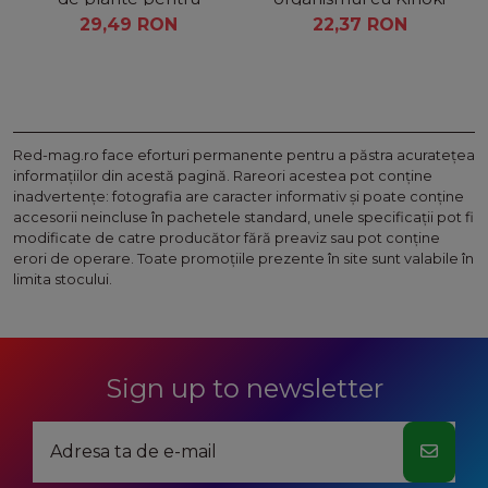
ameliorarea durerilor
Plasturi + Slim Patch
29,49 RON
22,37 RON
articulare
Red-mag.ro face eforturi permanente pentru a păstra acurateţea
informaţiilor din acestă pagină. Rareori acestea pot conţine
inadvertenţe: fotografia are caracter informativ şi poate conţine
accesorii neincluse în pachetele standard, unele specificaţii pot fi
modificate de catre producător fără preaviz sau pot conţine
erori de operare. Toate promoţiile prezente în site sunt valabile în
limita stocului.
Sign up to newsletter