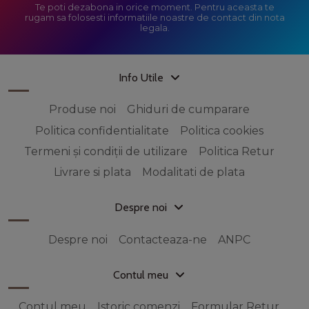
Te poti dezabona in orice moment. Pentru aceasta te
rugam sa folosesti informatiile noastre de contact din nota
legala.
Info Utile
Produse noi
Ghiduri de cumparare
Politica confidentialitate
Politica cookies
Termeni și condiții de utilizare
Politica Retur
Livrare si plata
Modalitati de plata
Despre noi
Despre noi
Contacteaza-ne
ANPC
Contul meu
Contul meu
Istoric comenzi
Formular Retur