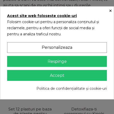
ajuta sa scapi de muschii intinsi sau durerile
×
provocate de pozitiile incorecte ale corpului,
Acest site web folosește cookie-uri
Folosim cookie-uri pentru a personaliza conținutul și
reclamele, pentru a oferi funcții de social media și
16 alte produse in aceeasi categorie:
pentru a analiza traficul nostru.
Personalizeaza
Respinge
Accept
Politica de confidențialitate și cookie-uri
Set 12 plasturi pe baza
Detoxifiaza-ti
de plante pentru
organismul cu Kinoki