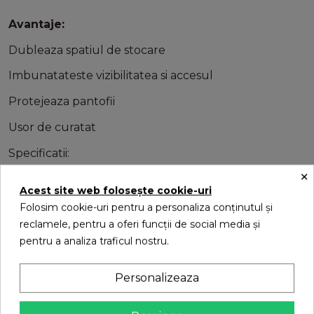
Avantaje:
Dubleaza spatiul de stocare
Imbunatateste vizibilitatea si accesul
Protejeaza pantofii
Usor de curatat
Specificatii:
×
Construcție rezistentă cu finisaj antialunecare
Acest site web folosește cookie-uri
Material: plastic
Folosim cookie-uri pentru a personaliza conținutul și
reclamele, pentru a oferi funcții de social media și
Dimensiuni: 25 x 10 cm
pentru a analiza traficul nostru.
Culoare: diverse (nu puteți selecta culorile, sunt
trimise în funcție de disponibilitatea stocului)
Personalizeaza
Oferta contine 10 organizatori pentru pantofi,