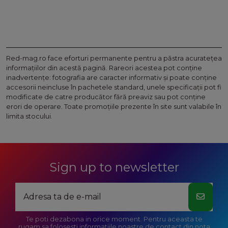
Red-mag.ro face eforturi permanente pentru a păstra acurateţea
informaţiilor din acestă pagină. Rareori acestea pot conţine
inadvertenţe: fotografia are caracter informativ şi poate conţine
accesorii neincluse în pachetele standard, unele specificaţii pot fi
modificate de catre producător fără preaviz sau pot conţine
erori de operare. Toate promoţiile prezente în site sunt valabile în
limita stocului.
Sign up to newsletter
Te poti dezabona in orice moment. Pentru aceasta te
rugam sa folosesti informatiile noastre de contact din nota