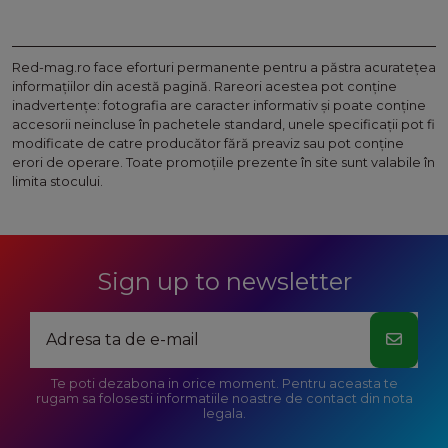
Red-mag.ro face eforturi permanente pentru a păstra acurateţea
informaţiilor din acestă pagină. Rareori acestea pot conţine
inadvertenţe: fotografia are caracter informativ şi poate conţine
accesorii neincluse în pachetele standard, unele specificaţii pot fi
modificate de catre producător fără preaviz sau pot conţine
erori de operare. Toate promoţiile prezente în site sunt valabile în
limita stocului.
Sign up to newsletter
Te poti dezabona in orice moment. Pentru aceasta te
rugam sa folosesti informatiile noastre de contact din nota
legala.