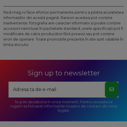
Red-mag.ro face eforturi permanente pentru a păstra acurateţea
informaţiilor din acestă pagină. Rareori acestea pot conţine
inadvertenţe: fotografia are caracter informativ şi poate conţine
accesorii neincluse în pachetele standard, unele specificaţii pot fi
modificate de catre producător fără preaviz sau pot conţine
erori de operare. Toate promoţiile prezente în site sunt valabile în
limita stocului.
Sign up to newsletter
Te poti dezabona in orice moment. Pentru aceasta te
rugam sa folosesti informatiile noastre de contact din nota
legala.